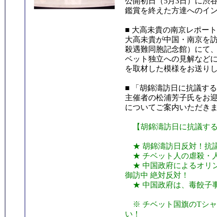
公開初日（5月3日）に渋
鑑賞を終えた方達へのイ
■ 大高未貴の南京レポート
大高未貴が中国・南京を
殺遇難同胞記念館）にて
ベット独立への見解など
を取材した模様をお送り
■ 「胡錦濤訪日に抗議する！
主催者の松浦芳子氏をお迎
についてご案内いただき
【胡錦濤訪日に抗議する！
★ 胡錦濤訪日反対！抗
★ チベット人の虐殺・
★ 中国政府によるオリン
御訪中 絶対反対！
★ 中国政府は、毒餃子
※ チベット国旗のTシ
い！