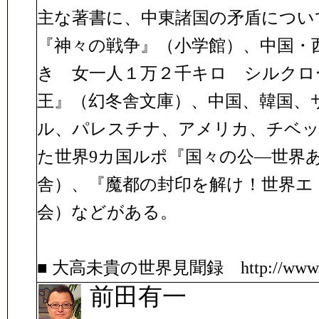
主な著書に、中東諸国の矛盾につい
『神々の戦争』（小学館）、中国・
き 女一人１万２千キロ シルクロ
王』（幻冬舎文庫）、中国、韓国、
ル、パレスチナ、アメリカ、チベッ
た世界9カ国ルポ『国々の公―世界
舎）、『魔都の封印を解け！世界エ
会）などがある。
■ 大高未貴の世界見聞録 http://www.mik
前田有一