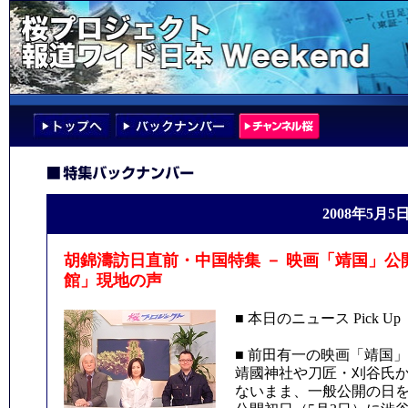
2008年5月5
胡錦濤訪日直前・中国特集 － 映画「靖国」
館」現地の声
■ 本日のニュース Pick Up
■ 前田有一の映画「靖国
靖國神社や刀匠・刈谷氏
ないまま、一般公開の日を迎