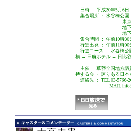
日時 ： 平成20年5月6
集合場所 ： 水谷橋公園
東京都中央区銀座
地下鉄銀座線「
地下鉄有楽町線「
集合時間 ： 午前10時30
行進出発 ： 午前11時00
行進コース ： 水谷橋公園
橋 → 日航ホテル → 日比
主催 ： 草莽全国地方議
持する会 ・ 誇りある日
連絡先 ： TEL 03-5766-2011
MAIL info@matsuu