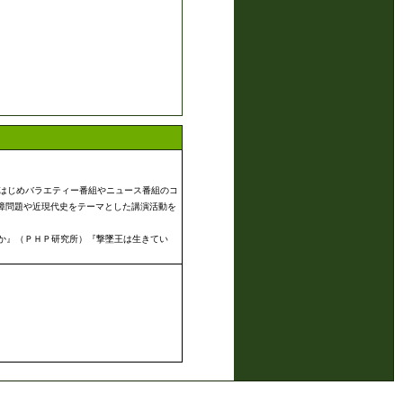
をはじめバラエティー番組やニュース番組のコ
障問題や近現代史をテーマとした講演活動を
か』（ＰＨＰ研究所）『撃墜王は生きてい