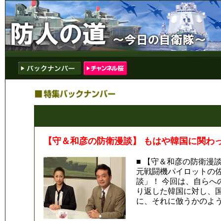
【守＆和彦の防衛漫談】 もはや韓国に関わ
■ 【守＆和彦の防衛漫
元戦闘機パイロットの
談」！ 今回は、自ら
り返した韓国に対し、国
に、それに倣うかのよ