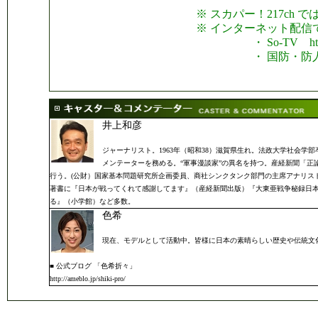
※ スカパー！217ch 
※ インターネット配信
・ So-TV http://w
・ 国防・防人チャンネル htt
井上和彦
ジャーナリスト。1963年（昭和38）滋賀県生れ。法政大学社会
メンテーターを務める。“軍事漫談家”の異名を持つ。産経新聞「
行う。(公財）国家基本問題研究所企画委員、商社シンクタンク部門の主席アナリス
著書に『日本が戦ってくれて感謝してます』（産経新聞出版）『大東亜戦争秘録日本
る』（小学館）など多数。
色希
現在、モデルとして活動中。皆様に日本の素晴らしい歴史や伝統文
■ 公式ブログ 「色希折々」
http://ameblo.jp/shiki-pro/