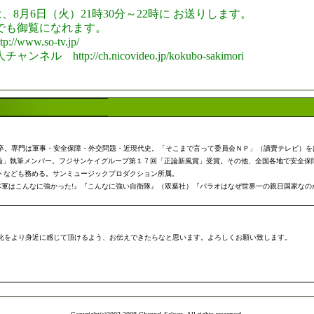
では、8月6日（火）21時30分～22時に お送りします。
でも御覧になれます。
ww.so-tv.jp/
p://ch.nicovideo.jp/kokubo-sakimori
学部卒。専門は軍事・安全保障・外交問題・近現代史。「そこまで言って委員会ＮＰ」（讀賣テレビ）
正論」執筆メンバー。フジサンケイグループ第１７回「正論新風賞」受賞。その他、全国各地で安全保
トなども務める。サンミュージックプロダクション所属。
軍はこんなに強かった!』『こんなに強い自衛隊』（双葉社）『パラオはなぜ世界一の親日国家なの
化をより身近に感じて頂けるよう、お伝えできたらなと思います。よろしくお願い致します。