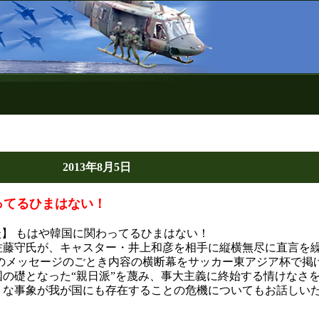
2013年8月5日
ってるひまはない！
談】 もはや韓国に関わってるひまはない！
佐藤守氏が、キャスター・井上和彦を相手に縦横無尽に直言を
へのメッセージのごとき内容の横断幕をサッカー東アジア杯で掲
の礎となった“親日派”を蔑み、事大主義に終始する情けなさ
うな事象が我が国にも存在することの危機についてもお話しい