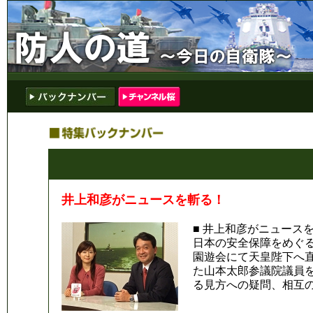
井上和彦がニュースを斬る！
■ 井上和彦がニュース
日本の安全保障をめぐ
園遊会にて天皇陛下へ
た山本太郎参議院議員
る見方への疑問、相互