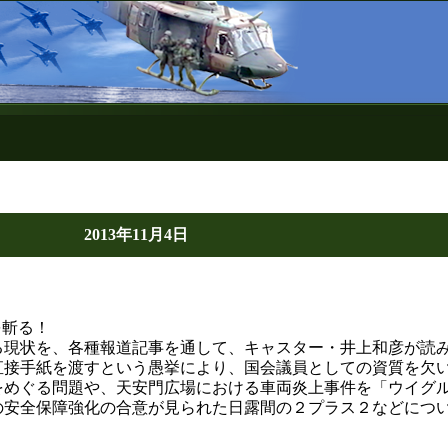
2013年11月4日
を斬る！
る現状を、各種報道記事を通して、キャスター・井上和彦が読み
直接手紙を渡すという愚挙により、国会議員としての資質を欠
をめぐる問題や、天安門広場における車両炎上事件を「ウイグ
の安全保障強化の合意が見られた日露間の２プラス２などにつ