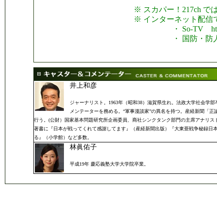
※ スカパー！217ch 
※ インターネット配信
・ So-TV http://w
・ 国防・防人チャンネル htt
井上和彦
ジャーナリスト。1963年（昭和38）滋賀県生れ。法政大学社会
メンテーターを務める。“軍事漫談家”の異名を持つ。産経新聞「
行う。(公財）国家基本問題研究所企画委員、商社シンクタンク部門の主席アナリス
著書に『日本が戦ってくれて感謝してます』（産経新聞出版）『大東亜戦争秘録日本
る』（小学館）など多数。
林眞佑子
平成19年 慶応義塾大学大学院卒業。