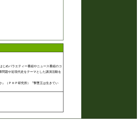
をはじめバラエティー番組やニュース番組のコ
障問題や近現代史をテーマとした講演活動を
か』（ＰＨＰ研究所）『撃墜王は生きてい