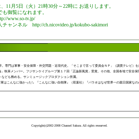
では、11月5日（火）21時30分～22時に お送りします。
でも御覧になれます。
ww.so-tv.jp/
p://ch.nicovideo.jp/kokubo-sakimori
学部卒。専門は軍事・安全保障・外交問題・近現代史。「そこまで言って委員会ＮＰ」（讀賣テレビ）
正論」執筆メンバー。フジサンケイグループ第１７回「正論新風賞」受賞。その他、全国各地で安全保
トなども務める。サンミュージックプロダクション所属。
軍はこんなに強かった!』『こんなに強い自衛隊』（双葉社）『パラオはなぜ世界一の親日国家なの
Copyright(c)2002-2008 Channel Sakura. All rights researved.