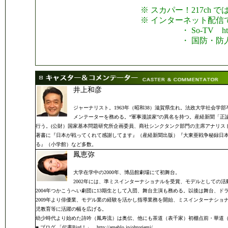
※ スカパー！217ch 
※ インターネット配信
・ So-TV http://w
・ 国防・防人チャンネル htt
井上和彦
ジャーナリスト。1963年（昭和38）滋賀県生れ。法政大学社会
メンテーターを務める。“軍事漫談家”の異名を持つ。産経新聞「
行う。(公財）国家基本問題研究所企画委員、商社シンクタンク部門の主席アナリス
著書に『日本が戦ってくれて感謝してます』（産経新聞出版）『大東亜戦争秘録日本
る』（小学館）など多数。
鳳恵弥
大学在学中の2000年、博品館劇場にて初舞台。
2002年には、準ミスインターナショナルを受賞、モデルとしての活
2004年つかこうへい劇団に13期生として入団、舞台主演も務める。以後は舞台、
2009年より俳優業、モデル業の経験を活かし指導業務を開始、ミスインターナシ
児教育等に活躍の幅を広げる。
幼少時代より始めた詩吟（鳳寿流）は奥伝、他にも茶道（表千家）初棚点前・華道（池
■ ブログ 「伝書Bird！」 http://ameblo.jp/ohtoriemi/