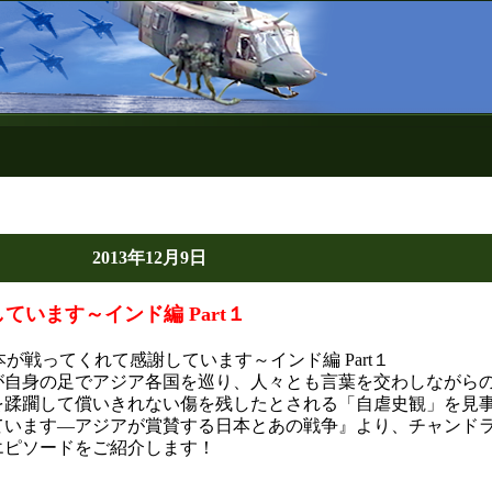
2013年12月9日
います～インド編 Part１
本が戦ってくれて感謝しています～インド編 Part１
が自身の足でアジア各国を巡り、人々とも言葉を交わしながら
を蹂躙して償いきれない傷を残したとされる「自虐史観」を見
ています―アジアが賞賛する日本とあの戦争』より、チャンド
エピソードをご紹介します！