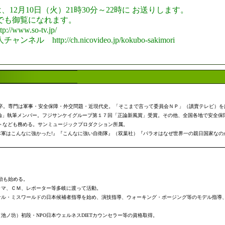
では、12月10日（火）21時30分～22時に お送りします。
でも御覧になれます。
ww.so-tv.jp/
p://ch.nicovideo.jp/kokubo-sakimori
学部卒。専門は軍事・安全保障・外交問題・近現代史。「そこまで言って委員会ＮＰ」（讀賣テレビ）
正論」執筆メンバー。フジサンケイグループ第１７回「正論新風賞」受賞。その他、全国各地で安全保
トなども務める。サンミュージックプロダクション所属。
軍はこんなに強かった!』『こんなに強い自衛隊』（双葉社）『パラオはなぜ世界一の親日国家なの
動も始める。
ドラマ、ＣＭ、レポーター等多岐に渡って活動。
ョナル・ミスワールドの日本候補者指導を始め、演技指導、ウォーキング・ポージング等のモデル指導
ノ坊）初段・NPO日本ウェルネスDIETカウンセラー等の資格取得。