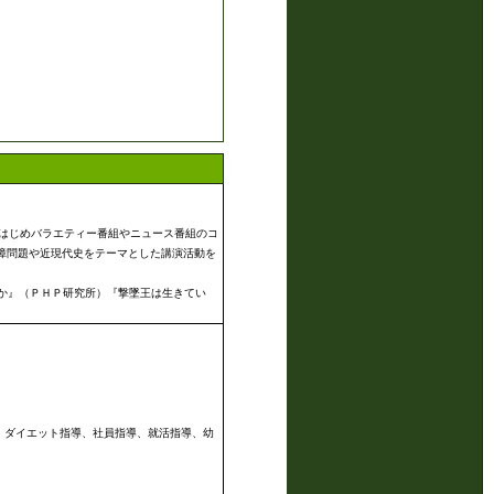
をはじめバラエティー番組やニュース番組のコ
障問題や近現代史をテーマとした講演活動を
か』（ＰＨＰ研究所）『撃墜王は生きてい
、ダイエット指導、社員指導、就活指導、幼