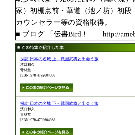
家）初棚点前・華道（池ノ坊）初段・
カウンセラー等の資格取得。
■ ブログ 「伝書Bird！」 http://ameblo.
探訪 日本の名城 上－戦国武将と出会う旅
濱口和久
青林堂
ISBN: 978-4792604806
探訪 日本の名城 下－戦国武将と出会う旅
濱口和久
青林堂
ISBN: 978-4792604868