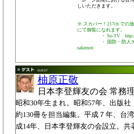
しいただきます。
※ スカパー！217ch 
にて御覧になれます。
・ So-TV http://www
・ 国防・防人チャンネル http
sakimori
柚原正敬
日本李登輝友の会 常務
昭和30年生まれ。昭和57年、出版
約130冊を担当編集。平成７年、台
成14年、日本李登輝友の会設立。共