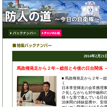
2014年2月21
馬政権発足から２年～総括と今後の日台関係 －
■ 馬政権発足から２年～
く
日本李登輝友の会常務理
ク化しながらも対中融和
様々な形で進んでいる日
治体間の姉妹提携や、安
ーレーン防衛における台