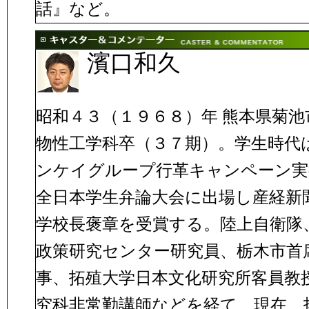
話』など。
濱口和久
昭和４３（１９６８）年 熊本県菊
物性工学科卒（３７期）。学生時代
ンケイグループ行革キャンペーン実
全日本学生弁論大会に出場し産経新
学校長褒章を受賞する。陸上自衛隊
政策研究センター研究員、栃木市首
事、拓殖大学日本文化研究所客員教
究科非常勤講師などを経て、現在、