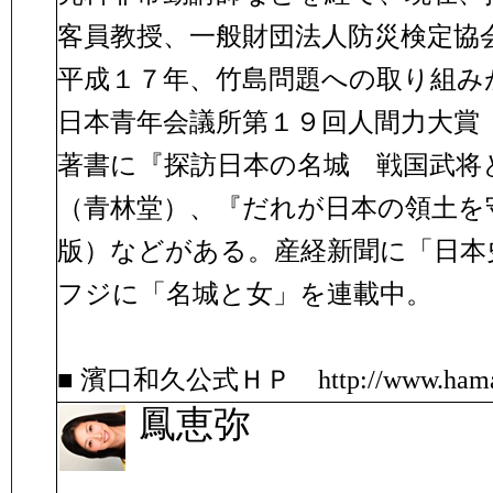
客員教授、一般財団法人防災検定協
平成１７年、竹島問題への取り組み
日本青年会議所第１９回人間力大賞
著書に『探訪日本の名城 戦国武将
（青林堂）、『だれが日本の領土を
版）などがある。産経新聞に「日本
フジに「名城と女」を連載中。
■ 濱口和久公式ＨＰ http://www.hamagu
鳳恵弥