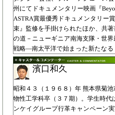
州にてドキュメンタリー映画『Beyon
ASTRA賞最優秀ドキュメンタリー
束』監修を手掛けられたほか、共著
の道－ニューギニア南海支隊・世界
戦略―南太平洋で始まった新たなる
濱口和久
昭和４３（１９６８）年 熊本県菊
物性工学科卒（３７期）。学生時代
ンケイグループ行革キャンペーン実