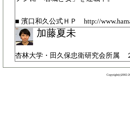
■ 濱口和久公式ＨＰ http://www.hamagu
加藤夏未
杏林大学・田久保忠衛研究会所属 
Copyright(c)2002-20