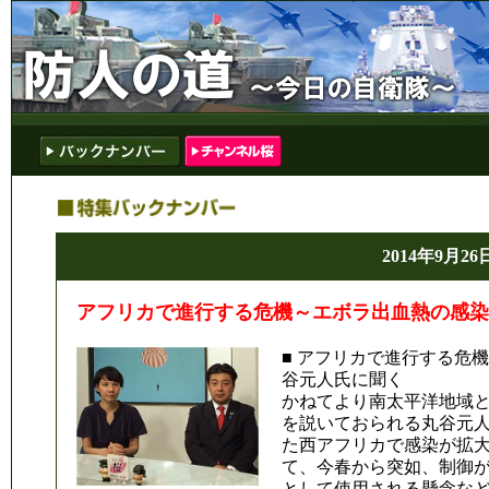
2014年9月26
アフリカで進行する危機～エボラ出血熱の感染
■ アフリカで進行する危
谷元人氏に聞く
かねてより南太平洋地域
を説いておられる丸谷元
た西アフリカで感染が拡
て、今春から突如、制御
として使用される懸念な