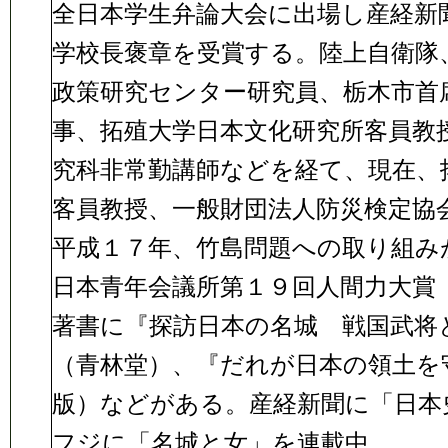
全日本学生弁論大会に出場し産経新
学校長褒章を受賞する。陸上自衛隊
政策研究センター研究員、栃木市首
事、拓殖大学日本文化研究所客員教
究科非常勤講師などを経て、現在、
客員教授、一般財団法人防災検定協
平成１７年、竹島問題への取り組み
日本青年会議所第１９回人間力大賞
著書に『探訪日本の名城 戦国武将
（青林堂）、『だれが日本の領土を
版）などがある。産経新聞に「日本
フジに「名城と女」を連載中。