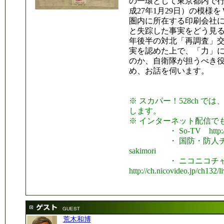
の一環として東京都内で行
成27年1月29日）の模様
圏内に所在する印刷会社に
と失踪した事実をどう見る
年後半の対北「再調査」
実を認めた上で、「力」
のか、自衛隊が担うべき
め、お話を伺います。
※ スカパー！528ch では
します。
※ インターネット配信で
・ So-TV http://www
・ 国防・防人チャンネル http
sakimori
・ ニコニコチャン
http://ch.nicovideo.jp/ch132/l
荒木和博