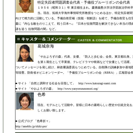
特定失踪者問題調査会代表・予備役ブルーリボンの会代表
１９５６（昭和３１）年 東京都生まれ。慶應義塾大学法学部政治学科
当。現在、拓殖大学海外事情研究所教授をつとめるほか、特定失踪者関
向けて精力的に活動している。予備自衛官補（技能・朝鮮語）を経て、予備自衛官も任
書に『内なる敵をのりこえて、戦う日本へ』『日本が拉致問題を解決できない本当の理
謎を追う 拉致問題の闇』など。
葛城奈海
「やおよろずの森」代表、女優、「防人と歩む会」会長。東京都出身。
を第１期生として卒業後、テレビドラマや映画などで女優として活躍。
ついてメッセージを発し続け、林政審議委員もつとめている。自衛隊の訓練参加や基地
等陸曹。防衛省オピニオンリーダー。「予備役ブルーリボンの会（RBRA）」広報部会
■ サイト 「自然と調和する社会を目指して」 http://www.katsuragi-nami.com
■ サイト 「やおよろずの森」 http://www.yaoyorozunomori.org/
色希
現在、モデルとして活動中。皆様に日本の素晴らしい歴史や伝統文化を
しくお願い致します。
■ 公式ブログ 「色希折々」
http://ameblo.jp/shiki-pro/