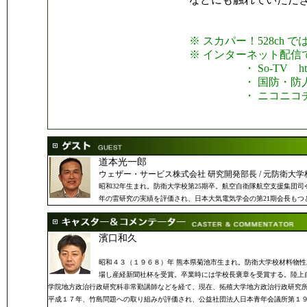
※ スカパー！528ch 
※ インターネット配信
・ So-TV http://w
・ 国防・防人チャンネル htt
・ ニコニコチャンネル・公式
道本光一郎
ウェザー・サービス株式会社 研究開発部長 / 元防衛大学
昭和32年生まれ。防衛大学校第25期卒。航空自衛隊航空支援集団
年の雷研究の実績を評価され、日本大気電気学会の第21期会長も
濱口和久
昭和４３（１９６８）年 熊本県菊池市生まれ。防衛大学校材料物
場し産経新聞社杯を受賞。卒業時には学校長褒章を受賞する。陸上
学院地方政治行政研究科非常勤講師などを経て、現在、拓殖大学地方政治行政研究
平成１７年、竹島問題への取り組みが評価され、公益社団法人日本青年会議所第１