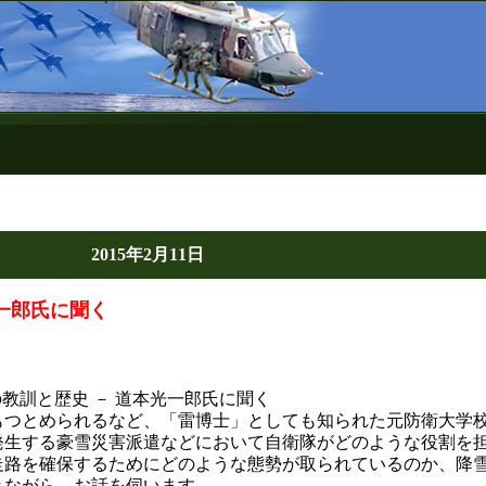
2015年2月11日
一郎氏に聞く
の教訓と歴史 － 道本光一郎氏に聞く
もつとめられるなど、「雷博士」としても知られた元防衛大学
発生する豪雪災害派遣などにおいて自衛隊がどのような役割を
走路を確保するためにどのような態勢が取られているのか、降
きながら、お話を伺います。