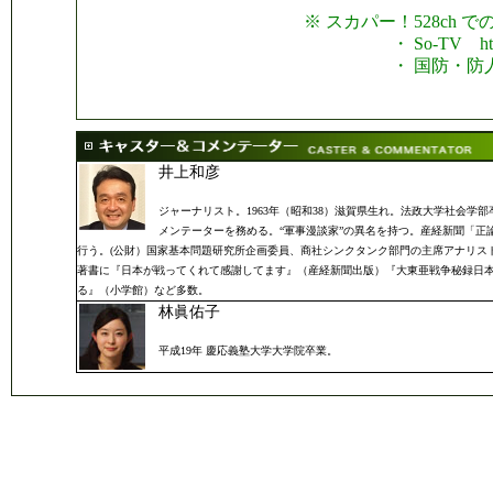
※ スカパー！528c
・ So-TV http://w
・ 国防・防人チャンネル htt
井上和彦
ジャーナリスト。1963年（昭和38）滋賀県生れ。法政大学社会
メンテーターを務める。“軍事漫談家”の異名を持つ。産経新聞「
行う。(公財）国家基本問題研究所企画委員、商社シンクタンク部門の主席アナリス
著書に『日本が戦ってくれて感謝してます』（産経新聞出版）『大東亜戦争秘録日本
る』（小学館）など多数。
林眞佑子
平成19年 慶応義塾大学大学院卒業。