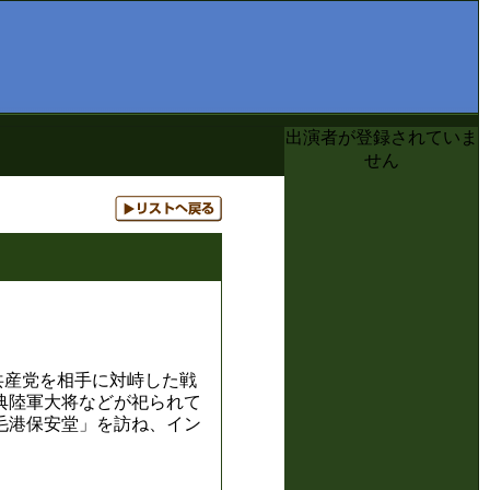
出演者が登録されていま
せん
共産党を相手に対峙した戦
典陸軍大将などが祀られて
毛港保安堂」を訪ね、イン