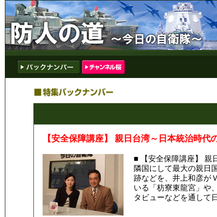
【安全保障講座】 親日台湾～日本統治時代の文
■ 【安全保障講座】 親
隣国にして最大の親日
跡などを、井上和彦が
いる「枋寮東龍宮」や、
タビューなどを通して