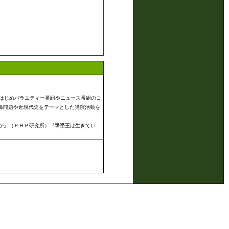
。
をはじめバラエティー番組やニュース番組のコ
障問題や近現代史をテーマとした講演活動を
か』（ＰＨＰ研究所）『撃墜王は生きてい