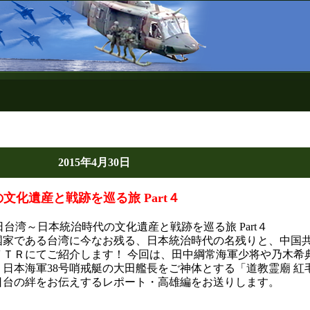
2015年4月30日
化遺産と戦跡を巡る旅 Part４
日台湾～日本統治時代の文化遺産と戦跡を巡る旅 Part４
国家である台湾に今なお残る、日本統治時代の名残りと、中国
ＶＴＲにてご紹介します！ 今回は、田中綱常海軍少将や乃木希
日本海軍38号哨戒艇の大田艦長をご神体とする「道教霊廟 紅
日台の絆をお伝えするレポート・高雄編をお送りします。