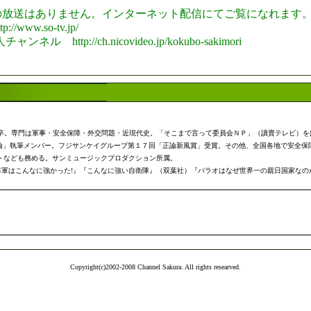
h での放送はありません。インターネット配信にてご覧になれます
ww.so-tv.jp/
p://ch.nicovideo.jp/kokubo-sakimori
学部卒。専門は軍事・安全保障・外交問題・近現代史。「そこまで言って委員会ＮＰ」（讀賣テレビ）
正論」執筆メンバー。フジサンケイグループ第１７回「正論新風賞」受賞。その他、全国各地で安全保
トなども務める。サンミュージックプロダクション所属。
軍はこんなに強かった!』『こんなに強い自衛隊』（双葉社）『パラオはなぜ世界一の親日国家なの
Copyright(c)2002-2008 Channel Sakura. All rights researved.